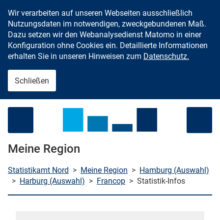
Wir verarbeiten auf unseren Webseiten ausschließlich
Zum Inhalt springen
Nutzungsdaten im notwendigen, zweckgebundenen Maß.
Dazu setzen wir den Webanalysedienst Matomo in einer
Konfiguration ohne Cookies ein. Detaillierte Informationen
erhalten Sie in unseren Hinweisen zum
Datenschutz.
Schließen
Menü öffnen
Meine Region
Statistikamt Nord
>
Meine Region
>
Hamburg (Auswahl)
>
Harburg (Auswahl)
>
Francop
>
Statistik-Infos
che starten