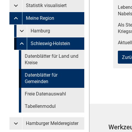
Statistik visualisiert
Lebend
Untermenü Statistik visualisiert
Nabels
Meine Region
Untermenü Meine Region
Als St
Untermenü überspringen
Hamburg
Kriegs
Untermenü Meine Region Hamburg
Aktuell
Schleswig-Holstein
Untermenü Meine Region Schleswig-Holstein
Untermenü überspringen
Datenblätter für Land und
Zurü
Kreise
Datenblätter für
Gemeinden
Freie Datenauswahl
Tabellenmodul
Hamburger Melderegister
Werkze
Untermenü Hamburger Melderegister