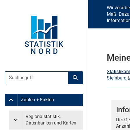
Wir verarb
Maß. Dazu 
Informatio
Meine
Statistika
Suche
Steinburg 
Suche starten
Zahlen + Fakten
Untermenü Zahlen + Fakten
Inf
Untermenü überspringen
Regionalstatistik,
Der Ge
Untermenü Regionalstatistik, Datenbanken und Karten
Datenbanken und Karten
Anzahl