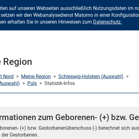
eiten auf unseren Webseiten ausschließlich Nutzungsdaten im
Zum Inhalt springen
setzen wir den Webanalysedienst Matomo in einer Konfiguration 
nen erhalten Sie in unseren Hinweisen zum
Datenschutz.
 Region
mt Nord
>
Meine Region
>
Schleswig-Holstein (Auswahl)
>
(Auswahl)
>
Puls
>
Statistik-Infos
ormationen zum Geborenen- (+) bzw. Ge
borenen- (+) bzw. Gestorbenenüberschuss (-) berechnet sich au
 der Gestorbenen.