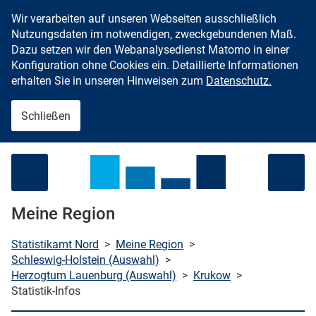
Wir verarbeiten auf unseren Webseiten ausschließlich
Zum Inhalt springen
Nutzungsdaten im notwendigen, zweckgebundenen Maß.
Dazu setzen wir den Webanalysedienst Matomo in einer
Konfiguration ohne Cookies ein. Detaillierte Informationen
erhalten Sie in unseren Hinweisen zum
Datenschutz.
Schließen
Menü öffnen
Meine Region
Statistikamt Nord
>
Meine Region
>
Schleswig-Holstein (Auswahl)
>
Herzogtum Lauenburg (Auswahl)
>
Krukow
>
che starten
Statistik-Infos