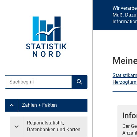
Wir verarb
Maß. Dazu 
Informatio
Meine
Statistika
Suche
Herzogtum
Suche starten
Zahlen + Fakten
Untermenü Zahlen + Fakten
Inf
Untermenü überspringen
Regionalstatistik,
Der Ge
Untermenü Regionalstatistik, Datenbanken und Karten
Datenbanken und Karten
Anzahl