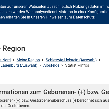
eiten auf unseren Webseiten ausschließlich Nutzungsdaten im
Zum Inhalt springen
setzen wir den Webanalysedienst Matomo in einer Konfiguration 
nen erhalten Sie in unseren Hinweisen zum
Datenschutz.
 Region
mt Nord
>
Meine Region
>
Schleswig-Holstein (Auswahl)
>
 Lauenburg (Auswahl)
>
Albsfelde
>
Statistik-Infos
ormationen zum Geborenen- (+) bzw. Ge
borenen- (+) bzw. Gestorbenenüberschuss (-) berechnet sich au
 der Gestorbenen.