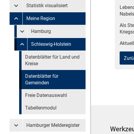
Statistik visualisiert
Lebend
Untermenü Statistik visualisiert
Nabels
Meine Region
Untermenü Meine Region
Als St
Untermenü überspringen
Hamburg
Kriegs
Untermenü Meine Region Hamburg
Aktuell
Schleswig-Holstein
Untermenü Meine Region Schleswig-Holstein
Untermenü überspringen
Datenblätter für Land und
Zurü
Kreise
Datenblätter für
Gemeinden
Freie Datenauswahl
Tabellenmodul
Hamburger Melderegister
Werkze
Untermenü Hamburger Melderegister