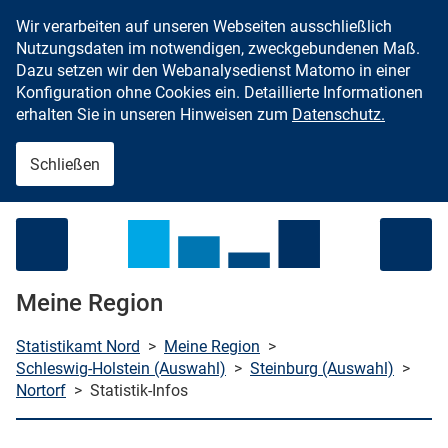
Wir verarbeiten auf unseren Webseiten ausschließlich
Zum Inhalt springen
Nutzungsdaten im notwendigen, zweckgebundenen Maß.
Dazu setzen wir den Webanalysedienst Matomo in einer
Konfiguration ohne Cookies ein. Detaillierte Informationen
erhalten Sie in unseren Hinweisen zum
Datenschutz.
Schließen
Menü öffnen
Meine Region
Statistikamt Nord
>
Meine Region
>
Schleswig-Holstein (Auswahl)
>
Steinburg (Auswahl)
>
Nortorf
>
Statistik-Infos
che starten