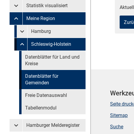
Statistik visualisiert
Aktuell
Untermenü Statistik visualisiert
Meine Region
Untermenü Meine Region
Zurü
Untermenü überspringen
Hamburg
Untermenü Meine Region Hamburg
Schleswig-Holstein
Untermenü Meine Region Schleswig-Holstein
Untermenü überspringen
Datenblätter für Land und
Kreise
Datenblätter für
Gemeinden
Werkze
Freie Datenauswahl
Seite druc
Tabellenmodul
Sitemap
Hamburger Melderegister
Suche
Untermenü Hamburger Melderegister