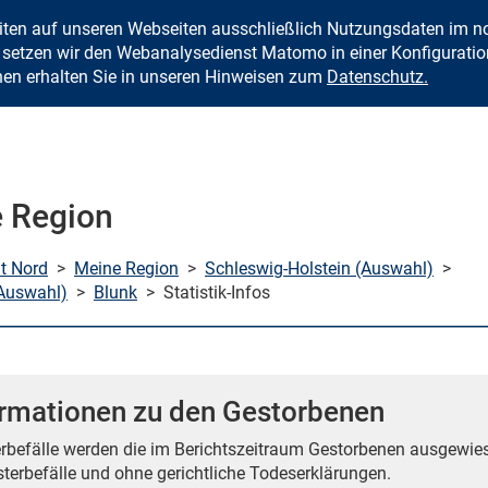
eiten auf unseren Webseiten ausschließlich Nutzungsdaten im
Zum Inhalt springen
setzen wir den Webanalysedienst Matomo in einer Konfiguration 
nen erhalten Sie in unseren Hinweisen zum
Datenschutz.
 Region
mt Nord
>
Meine Region
>
Schleswig-Holstein (Auswahl)
>
Auswahl)
>
Blunk
>
Statistik-Infos
ormationen zu den Gestorbenen
erbefälle werden die im Berichtszeitraum Gestorbenen ausgewie
sterbefälle und ohne gerichtliche Todeserklärungen.