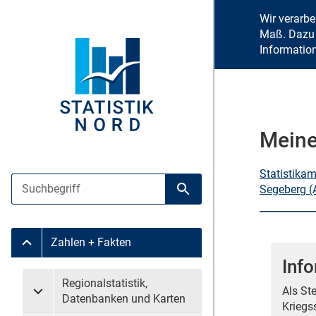
Wir verarb
Maß. Dazu 
Informatio
Meine
Statistika
Suche
Segeberg (
Suche starten
Zahlen + Fakten
Untermenü Zahlen + Fakten
Inf
Untermenü überspringen
Regionalstatistik,
Als St
Untermenü Regionalstatistik, Datenbanken und Karten
Datenbanken und Karten
Kriegs