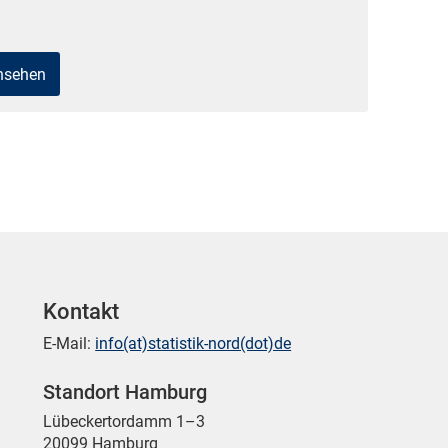
ansehen
Kontakt
E-Mail:
info(at)statistik-nord(dot)de
Standort Hamburg
Lübeckertordamm 1–3
20099 Hamburg