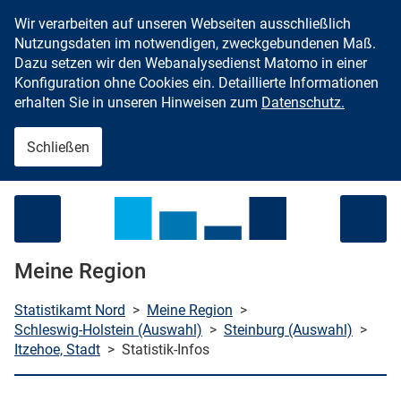
Wir verarbeiten auf unseren Webseiten ausschließlich
Zum Inhalt springen
Nutzungsdaten im notwendigen, zweckgebundenen Maß.
Dazu setzen wir den Webanalysedienst Matomo in einer
Konfiguration ohne Cookies ein. Detaillierte Informationen
erhalten Sie in unseren Hinweisen zum
Datenschutz.
Schließen
Menü öffnen
Meine Region
Statistikamt Nord
>
Meine Region
>
Schleswig-Holstein (Auswahl)
>
Steinburg (Auswahl)
>
Itzehoe, Stadt
>
Statistik-Infos
che starten