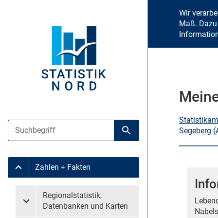
Wir verarb
Maß. Dazu 
Informatio
Meine
Statistika
Suche
Segeberg (
Suche starten
Zahlen + Fakten
Untermenü Zahlen + Fakten
Inf
Untermenü überspringen
Regionalstatistik,
Lebend
Untermenü Regionalstatistik, Datenbanken und Karten
Datenbanken und Karten
Nabels