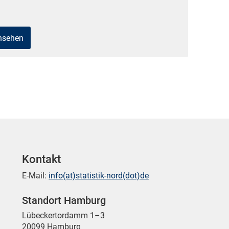
ansehen
Kontakt
E-Mail:
info(at)statistik-nord(dot)de
Standort Hamburg
Lübeckertordamm 1–3
20099 Hamburg