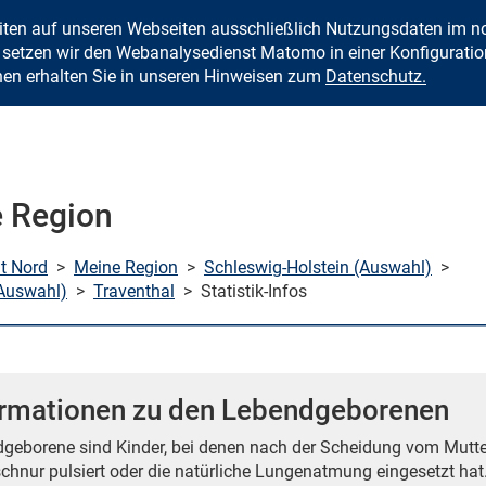
eiten auf unseren Webseiten ausschließlich Nutzungsdaten im
Zum Inhalt springen
setzen wir den Webanalysedienst Matomo in einer Konfiguration 
nen erhalten Sie in unseren Hinweisen zum
Datenschutz.
 Region
mt Nord
>
Meine Region
>
Schleswig-Holstein (Auswahl)
>
Auswahl)
>
Traventhal
>
Statistik-Infos
ormationen zu den Lebendgeborenen
geborene sind Kinder, bei denen nach der Scheidung vom Mutte
chnur pulsiert oder die natürliche Lungenatmung eingesetzt hat