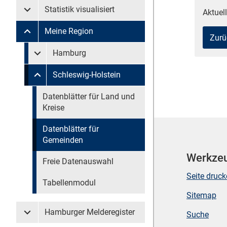
Statistik visualisiert
Aktuell
Untermenü Statistik visualisiert
Meine Region
Untermenü Meine Region
Zurü
Untermenü überspringen
Hamburg
Untermenü Meine Region Hamburg
Schleswig-Holstein
Untermenü Meine Region Schleswig-Holstein
Untermenü überspringen
Datenblätter für Land und
Kreise
Datenblätter für
Gemeinden
Werkze
Freie Datenauswahl
Seite druc
Tabellenmodul
Sitemap
Hamburger Melderegister
Suche
Untermenü Hamburger Melderegister