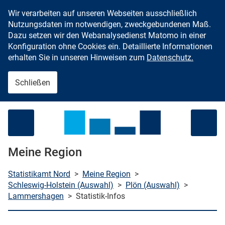
Wir verarbeiten auf unseren Webseiten ausschließlich
Zum Inhalt springen
Nutzungsdaten im notwendigen, zweckgebundenen Maß.
Dazu setzen wir den Webanalysedienst Matomo in einer
Konfiguration ohne Cookies ein. Detaillierte Informationen
erhalten Sie in unseren Hinweisen zum
Datenschutz.
Schließen
Menü öffnen
Meine Region
Statistikamt Nord
>
Meine Region
>
Schleswig-Holstein (Auswahl)
>
Plön (Auswahl)
>
Lammershagen
>
Statistik-Infos
che starten