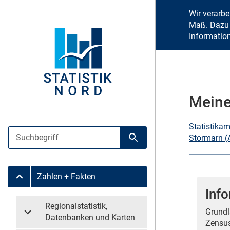
Wir verarb
Maß. Dazu 
Informatio
Meine
Statistika
Suche
Stormarn (
Suche starten
Zahlen + Fakten
Untermenü Zahlen + Fakten
Info
Untermenü überspringen
Regionalstatistik,
Grundl
Untermenü Regionalstatistik, Datenbanken und Karten
Datenbanken und Karten
Zensus