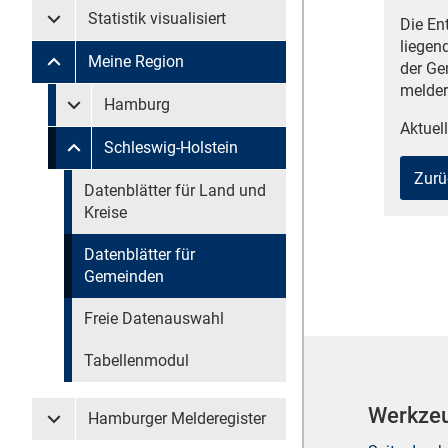
Statistik visualisiert
Die En
Untermenü Statistik visualisiert
liegen
Meine Region
der Ge
Untermenü Meine Region
melder
Untermenü überspringen
Hamburg
Untermenü Meine Region Hamburg
Aktuell
Schleswig-Holstein
Untermenü Meine Region Schleswig-Holstein
Zurü
Untermenü überspringen
Datenblätter für Land und
Kreise
Datenblätter für
Gemeinden
Freie Datenauswahl
Tabellenmodul
Werkze
Hamburger Melderegister
Untermenü Hamburger Melderegister