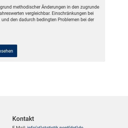
ufgrund methodischer Änderungen in den zugrunde
ahreswerten vergleichbar. Einschränkungen bei
 und den dadurch bedingten Problemen bei der
ansehen
Kontakt
E-Mail:
info(at)statistik-nord(dot)de