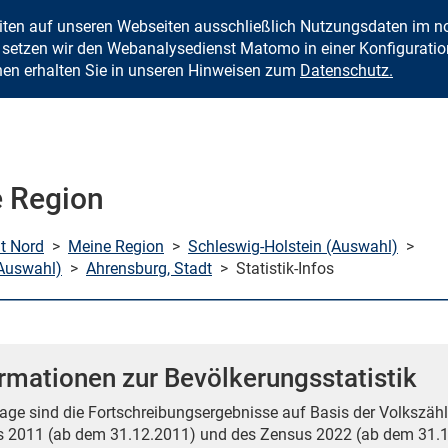
eiten auf unseren Webseiten ausschließlich Nutzungsdaten im
Zum Inhalt springen
setzen wir den Webanalysedienst Matomo in einer Konfiguration 
nen erhalten Sie in unseren Hinweisen zum
Datenschutz.
 Region
mt Nord
>
Meine Region
>
Schleswig-Holstein (Auswahl)
>
Auswahl)
>
Ahrensburg, Stadt
>
Statistik-Infos
rmationen zur Bevölkerungsstatistik
age sind die Fortschreibungsergebnisse auf Basis der Volkszähl
 2011 (ab dem 31.12.2011) und des Zensus 2022 (ab dem 31.1