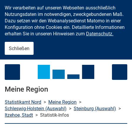
Wir verarbeiten auf unseren Webseiten ausschließlich
Zum Inhalt springen
Nutzungsdaten im notwendigen, zweckgebundenen Maß.
Dazu setzen wir den Webanalysedienst Matomo in einer
Konfiguration ohne Cookies ein. Detaillierte Informationen
erhalten Sie in unseren Hinweisen zum
Datenschutz.
Schließen
Menü öffnen
Meine Region
Statistikamt Nord
>
Meine Region
>
Schleswig-Holstein (Auswahl)
>
Steinburg (Auswahl)
>
Itzehoe, Stadt
>
Statistik-Infos
che starten