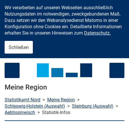
Wir verarbeiten auf unseren Webseiten ausschließlich
Zum Inhalt springen
Nutzungsdaten im notwendigen, zweckgebundenen Maß.
Dazu setzen wir den Webanalysedienst Matomo in einer
Konfiguration ohne Cookies ein. Detaillierte Informationen
erhalten Sie in unseren Hinweisen zum
Datenschutz.
Schließen
Menü öffnen
Meine Region
Statistikamt Nord
>
Meine Region
>
Schleswig-Holstein (Auswahl)
>
Steinburg (Auswahl)
>
Aebtissinwisch
>
Statistik-Infos
che starten