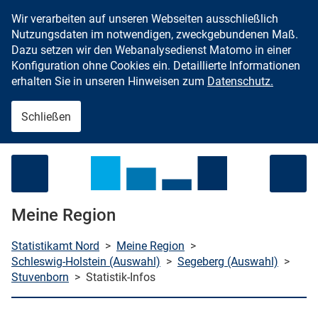
Wir verarbeiten auf unseren Webseiten ausschließlich
Zum Inhalt springen
Nutzungsdaten im notwendigen, zweckgebundenen Maß.
Dazu setzen wir den Webanalysedienst Matomo in einer
Konfiguration ohne Cookies ein. Detaillierte Informationen
erhalten Sie in unseren Hinweisen zum
Datenschutz.
Schließen
Menü öffnen
Meine Region
Statistikamt Nord
>
Meine Region
>
Schleswig-Holstein (Auswahl)
>
Segeberg (Auswahl)
>
Stuvenborn
>
Statistik-Infos
che starten