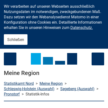
Wir verarbeiten auf unseren Webseiten ausschließlich
Zum Inhalt springen
Nutzungsdaten im notwendigen, zweckgebundenen Maß.
Dazu setzen wir den Webanalysedienst Matomo in einer
Konfiguration ohne Cookies ein. Detaillierte Informationen
erhalten Sie in unseren Hinweisen zum
Datenschutz.
Schließen
Menü öffnen
Meine Region
Statistikamt Nord
>
Meine Region
>
Schleswig-Holstein (Auswahl)
>
Segeberg (Auswahl)
>
Pronstorf
>
Statistik-Infos
che starten