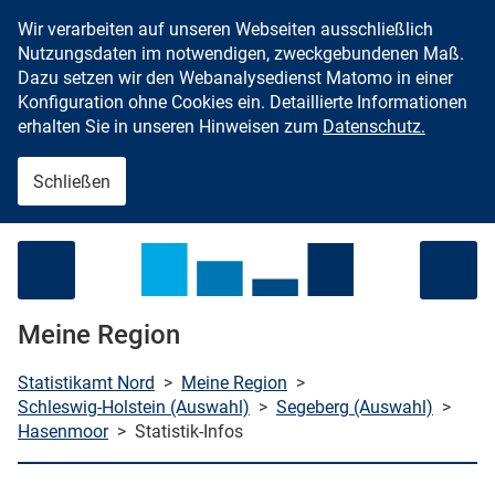
Wir verarbeiten auf unseren Webseiten ausschließlich
Zum Inhalt springen
Nutzungsdaten im notwendigen, zweckgebundenen Maß.
Dazu setzen wir den Webanalysedienst Matomo in einer
Konfiguration ohne Cookies ein. Detaillierte Informationen
erhalten Sie in unseren Hinweisen zum
Datenschutz.
Schließen
Menü öffnen
Meine Region
Statistikamt Nord
>
Meine Region
>
Schleswig-Holstein (Auswahl)
>
Segeberg (Auswahl)
>
Hasenmoor
>
Statistik-Infos
che starten