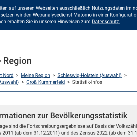
eiten auf unseren Webseiten ausschließlich Nutzungsdaten im
Zum Inhalt springen
setzen wir den Webanalysedienst Matomo in einer Konfiguration 
nen erhalten Sie in unseren Hinweisen zum
Datenschutz.
 Region
mt Nord
>
Meine Region
>
Schleswig-Holstein (Auswahl)
>
Auswahl)
>
Groß Kummerfeld
>
Statistik-Infos
rmationen zur Bevölkerungsstatistik
age sind die Fortschreibungsergebnisse auf Basis der Volkszähl
 2011 (ab dem 31.12.2011) und des Zensus 2022 (ab dem 31.1