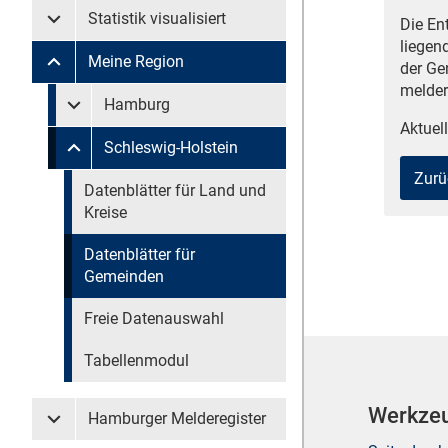
Statistik visualisiert
Die En
Untermenü Statistik visualisiert
liegen
Meine Region
der Ge
Untermenü Meine Region
melder
Untermenü überspringen
Hamburg
Untermenü Meine Region Hamburg
Aktuell
Schleswig-Holstein
Untermenü Meine Region Schleswig-Holstein
Zurü
Untermenü überspringen
Datenblätter für Land und
Kreise
Datenblätter für
Gemeinden
Freie Datenauswahl
Tabellenmodul
Werkze
Hamburger Melderegister
Untermenü Hamburger Melderegister