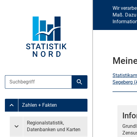
Wir verarb
Maß. Dazu 
Informatio
Meine
Statistika
Suche
Segeberg (
Suche starten
Zahlen + Fakten
Untermenü Zahlen + Fakten
Info
Untermenü überspringen
Regionalstatistik,
Grundl
Untermenü Regionalstatistik, Datenbanken und Karten
Datenbanken und Karten
Zensus