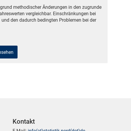
ufgrund methodischer Änderungen in den zugrunde
ahreswerten vergleichbar. Einschränkungen bei
 und den dadurch bedingten Problemen bei der
ansehen
Kontakt
E-Mail:
info(at)statistik-nord(dot)de