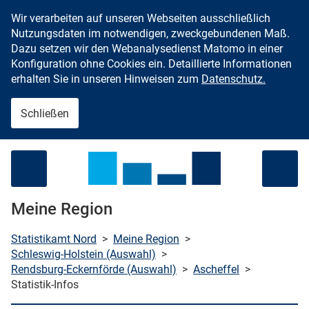
Wir verarbeiten auf unseren Webseiten ausschließlich
Zum Inhalt springen
Nutzungsdaten im notwendigen, zweckgebundenen Maß.
Dazu setzen wir den Webanalysedienst Matomo in einer
Konfiguration ohne Cookies ein. Detaillierte Informationen
erhalten Sie in unseren Hinweisen zum
Datenschutz.
Schließen
Menü öffnen
Meine Region
Statistikamt Nord
>
Meine Region
>
Schleswig-Holstein (Auswahl)
>
Rendsburg-Eckernförde (Auswahl)
>
Ascheffel
>
che starten
Statistik-Infos