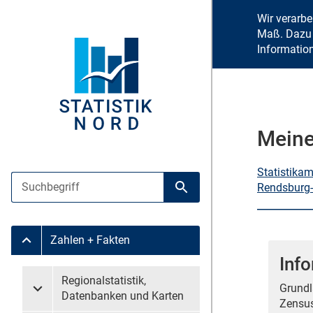
Wir verarb
Maß. Dazu 
Informatio
Meine
Statistika
Suche
Rendsburg-
Suche starten
Zahlen + Fakten
Untermenü Zahlen + Fakten
Info
Untermenü überspringen
Regionalstatistik,
Grundl
Untermenü Regionalstatistik, Datenbanken und Karten
Datenbanken und Karten
Zensus