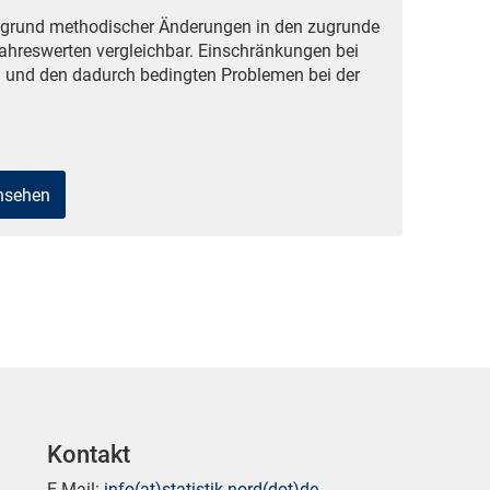
ufgrund methodischer Änderungen in den zugrunde
ahreswerten vergleichbar. Einschränkungen bei
 und den dadurch bedingten Problemen bei der
ansehen
Kontakt
E-Mail:
info(at)statistik-nord(dot)de