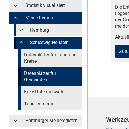
Statistik visualisiert
Die En
Untermenü Statistik visualisiert
liegen
Meine Region
der Ge
Untermenü Meine Region
melder
Untermenü überspringen
Hamburg
Untermenü Meine Region Hamburg
Aktuell
Schleswig-Holstein
Untermenü Meine Region Schleswig-Holstein
Zurü
Untermenü überspringen
Datenblätter für Land und
Kreise
Datenblätter für
Gemeinden
Freie Datenauswahl
Tabellenmodul
Werkze
Hamburger Melderegister
Untermenü Hamburger Melderegister