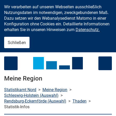
Wir verarbeiten auf unseren Webseiten ausschließlich
Zum Inhalt springen
Nutzungsdaten im notwendigen, zweckgebundenen Maß.
Dazu setzen wir den Webanalysedienst Matomo in einer
Konfiguration ohne Cookies ein. Detaillierte Informationen
erhalten Sie in unseren Hinweisen zum
Datenschutz.
Schließen
Menü öffnen
Meine Region
Statistikamt Nord
>
Meine Region
>
Schleswig-Holstein (Auswahl)
>
Rendsburg-Eckernförde (Auswahl)
>
Thaden
>
che starten
Statistik-Infos