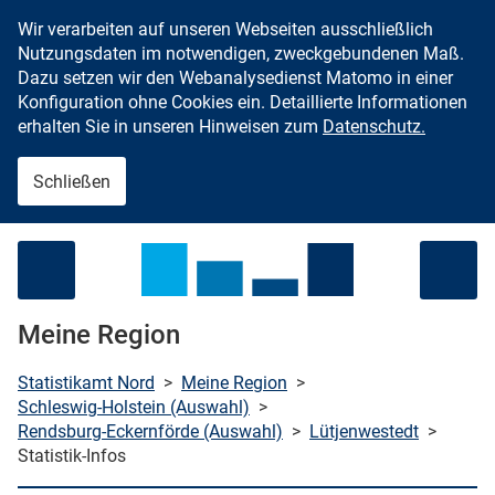
Wir verarbeiten auf unseren Webseiten ausschließlich
Zum Inhalt springen
Nutzungsdaten im notwendigen, zweckgebundenen Maß.
Dazu setzen wir den Webanalysedienst Matomo in einer
Konfiguration ohne Cookies ein. Detaillierte Informationen
erhalten Sie in unseren Hinweisen zum
Datenschutz.
Schließen
Menü öffnen
Meine Region
Statistikamt Nord
>
Meine Region
>
Schleswig-Holstein (Auswahl)
>
Rendsburg-Eckernförde (Auswahl)
>
Lütjenwestedt
>
che starten
Statistik-Infos