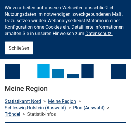
Wir verarbeiten auf unseren Webseiten ausschließlich
Zum Inhalt springen
Nutzungsdaten im notwendigen, zweckgebundenen Maß.
Dazu setzen wir den Webanalysedienst Matomo in einer
Konfiguration ohne Cookies ein. Detaillierte Informationen
erhalten Sie in unseren Hinweisen zum
Datenschutz.
Schließen
Menü öffnen
Meine Region
Statistikamt Nord
>
Meine Region
>
Schleswig-Holstein (Auswahl)
>
Plön (Auswahl)
>
Tröndel
>
Statistik-Infos
che starten