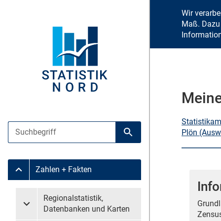
Wir verarb
Maß. Dazu 
Informatio
Meine
Statistika
Suche
Plön (Ausw
Suche starten
Zahlen + Fakten
Untermenü Zahlen + Fakten
Info
Untermenü überspringen
Regionalstatistik,
Grundl
Untermenü Regionalstatistik, Datenbanken und Karten
Datenbanken und Karten
Zensus