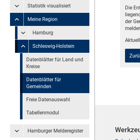
Statistik visualisiert
Die En
Untermenü Statistik visualisiert
liegen
Meine Region
der Ge
Untermenü Meine Region
melder
Untermenü überspringen
Hamburg
Untermenü Meine Region Hamburg
Aktuell
Schleswig-Holstein
Untermenü Meine Region Schleswig-Holstein
Zurü
Untermenü überspringen
Datenblätter für Land und
Kreise
Datenblätter für
Gemeinden
Freie Datenauswahl
Tabellenmodul
Werkze
Hamburger Melderegister
Untermenü Hamburger Melderegister