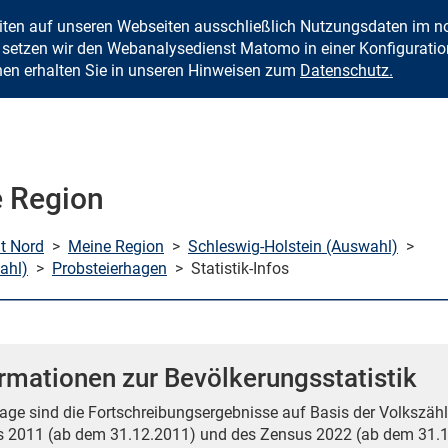
eiten auf unseren Webseiten ausschließlich Nutzungsdaten im
Zum Inhalt springen
setzen wir den Webanalysedienst Matomo in einer Konfiguration 
nen erhalten Sie in unseren Hinweisen zum
Datenschutz.
 Region
mt Nord
>
Meine Region
>
Schleswig-Holstein (Auswahl)
>
ahl)
>
Probsteierhagen
>
Statistik-Infos
rmationen zur Bevölkerungsstatistik
age sind die Fortschreibungsergebnisse auf Basis der Volkszähl
 2011 (ab dem 31.12.2011) und des Zensus 2022 (ab dem 31.1