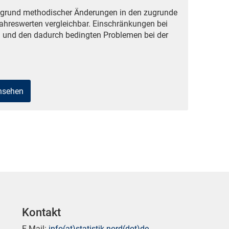
ufgrund methodischer Änderungen in den zugrunde
ahreswerten vergleichbar. Einschränkungen bei
 und den dadurch bedingten Problemen bei der
ansehen
Kontakt
E-Mail:
info(at)statistik-nord(dot)de