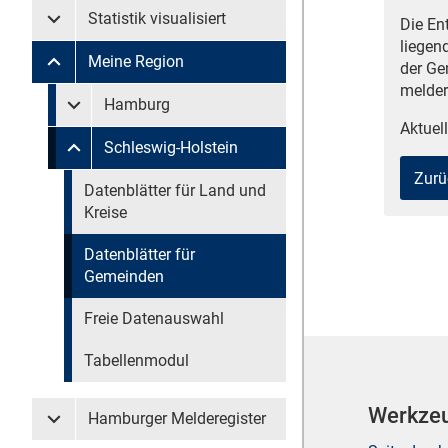
Statistik visualisiert
Die En
Untermenü Statistik visualisiert
liegen
Meine Region
der Ge
Untermenü Meine Region
melder
Untermenü überspringen
Hamburg
Untermenü Meine Region Hamburg
Aktuell
Schleswig-Holstein
Untermenü Meine Region Schleswig-Holstein
Zurü
Untermenü überspringen
Datenblätter für Land und
Kreise
Datenblätter für
Gemeinden
Freie Datenauswahl
Tabellenmodul
Werkze
Hamburger Melderegister
Untermenü Hamburger Melderegister