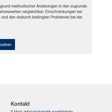
ufgrund methodischer Änderungen in den zugrunde
ahreswerten vergleichbar. Einschränkungen bei
 und den dadurch bedingten Problemen bei der
ansehen
Kontakt
E-Mail:
info(at)statistik-nord(dot)de