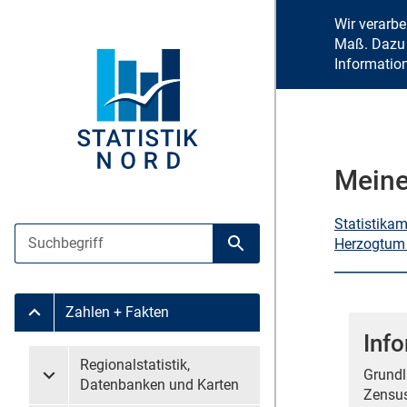
Wir verarb
Maß. Dazu 
Informatio
Meine
Statistika
Suche
Herzogtum
Suche starten
Zahlen + Fakten
Untermenü Zahlen + Fakten
Info
Untermenü überspringen
Regionalstatistik,
Grundl
Untermenü Regionalstatistik, Datenbanken und Karten
Datenbanken und Karten
Zensus