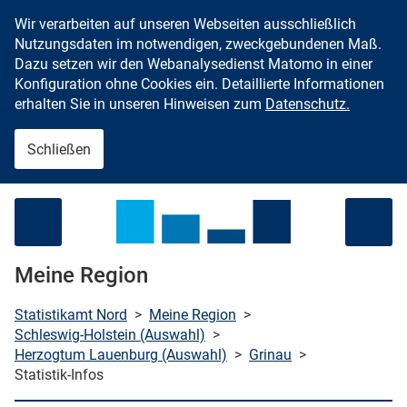
Wir verarbeiten auf unseren Webseiten ausschließlich
Zum Inhalt springen
Nutzungsdaten im notwendigen, zweckgebundenen Maß.
Dazu setzen wir den Webanalysedienst Matomo in einer
Konfiguration ohne Cookies ein. Detaillierte Informationen
erhalten Sie in unseren Hinweisen zum
Datenschutz.
Schließen
Menü öffnen
Meine Region
Statistikamt Nord
>
Meine Region
>
Schleswig-Holstein (Auswahl)
>
Herzogtum Lauenburg (Auswahl)
>
Grinau
>
che starten
Statistik-Infos