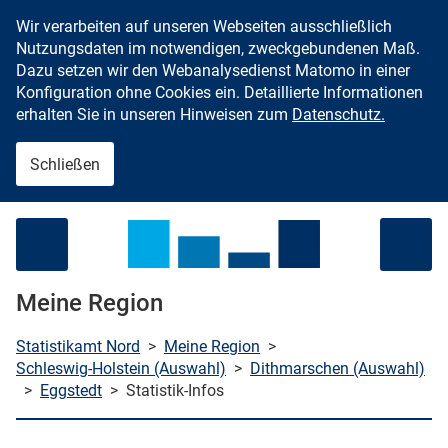
Wir verarbeiten auf unseren Webseiten ausschließlich
Zum Inhalt springen
Nutzungsdaten im notwendigen, zweckgebundenen Maß.
Dazu setzen wir den Webanalysedienst Matomo in einer
Konfiguration ohne Cookies ein. Detaillierte Informationen
erhalten Sie in unseren Hinweisen zum
Datenschutz.
Schließen
Menü öffnen
Meine Region
Statistikamt Nord
>
Meine Region
>
Schleswig-Holstein (Auswahl)
>
Dithmarschen (Auswahl)
>
Eggstedt
>
Statistik-Infos
che starten