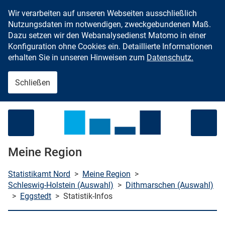
Wir verarbeiten auf unseren Webseiten ausschließlich
Zum Inhalt springen
Nutzungsdaten im notwendigen, zweckgebundenen Maß.
Dazu setzen wir den Webanalysedienst Matomo in einer
Konfiguration ohne Cookies ein. Detaillierte Informationen
erhalten Sie in unseren Hinweisen zum
Datenschutz.
Schließen
Menü öffnen
Meine Region
Statistikamt Nord
>
Meine Region
>
Schleswig-Holstein (Auswahl)
>
Dithmarschen (Auswahl)
>
Eggstedt
>
Statistik-Infos
che starten