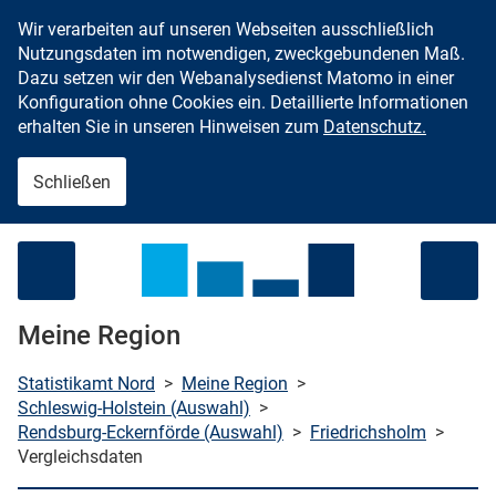
Wir verarbeiten auf unseren Webseiten ausschließlich
Zum Inhalt springen
Nutzungsdaten im notwendigen, zweckgebundenen Maß.
Dazu setzen wir den Webanalysedienst Matomo in einer
Konfiguration ohne Cookies ein. Detaillierte Informationen
erhalten Sie in unseren Hinweisen zum
Datenschutz.
Schließen
Menü öffnen
Meine Region
Statistikamt Nord
>
Meine Region
>
Schleswig-Holstein (Auswahl)
>
Rendsburg-Eckernförde (Auswahl)
>
Friedrichsholm
>
che starten
Vergleichsdaten