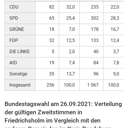
CDU
82
32,0
235
22,0
SPD
65
25,4
302
28,3
GRÜNE
18
7,0
178
16,7
FDP
32
12,5
133
12,4
DIE LINKE
5
2,0
40
3,7
AfD
19
7,4
84
7,8
stätige (Mikrozensus)
Sonstige
35
13,7
96
9,0
Insgesamt
256
100,0
1 067
100,0
Bundestagswahl am 26.09.2021: Verteilung
der gültigen Zweitstimmen in
Friedrichsholm im Vergleich mit den