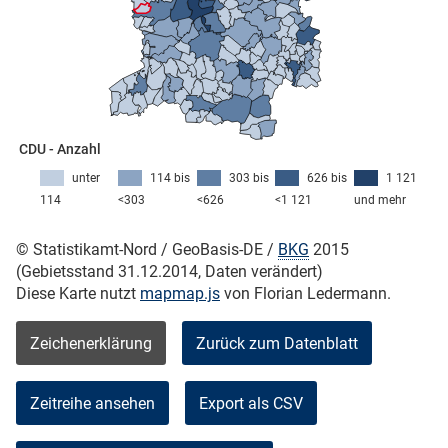
CDU - Anzahl
unter
114 bis
303 bis
626 bis
1 121
114
<303
<626
<1 121
und mehr
© Statistikamt-Nord / GeoBasis-DE /
BKG
2015
(Gebietsstand 31.12.2014, Daten verändert)
Diese Karte nutzt
mapmap.js
von Florian Ledermann.
Zeichenerklärung
Zurück zum Datenblatt
Zeitreihe ansehen
Export als CSV