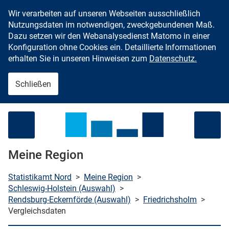
Wir verarbeiten auf unseren Webseiten ausschließlich
Zum Inhalt springen
Nutzungsdaten im notwendigen, zweckgebundenen Maß.
Dazu setzen wir den Webanalysedienst Matomo in einer
Konfiguration ohne Cookies ein. Detaillierte Informationen
erhalten Sie in unseren Hinweisen zum
Datenschutz.
Schließen
Menü öffnen
Meine Region
Statistikamt Nord
>
Meine Region
>
Schleswig-Holstein (Auswahl)
>
Rendsburg-Eckernförde (Auswahl)
>
Friedrichsholm
>
che starten
Vergleichsdaten