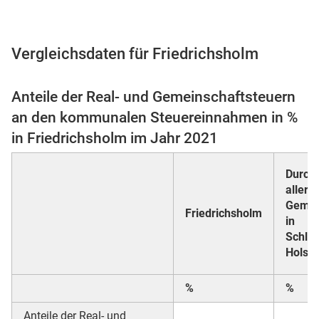
Vergleichsdaten für Friedrichsholm
 Karten
Anteile der Real- und Gemeinschaftsteuern
an den kommunalen Steuereinnahmen in %
in Friedrichsholm im Jahr 2021
Durchs
aller
Gemei
n
Friedrichsholm
in
Schle
Holste
%
%
Anteile der Real- und