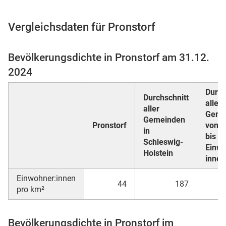
Vergleichsdaten für Pronstorf
 Karten
Bevölkerungsdichte in Pronstorf am 31.12.
2024
Durch
Durchschnitt
aller
aller
Geme
Gemeinden
Pronstorf
von 1
in
bis 4
Schleswig-
n
Einwo
Holstein
innen
Einwohner:innen
44
187
pro km²
Bevölkerungsdichte in Pronstorf im