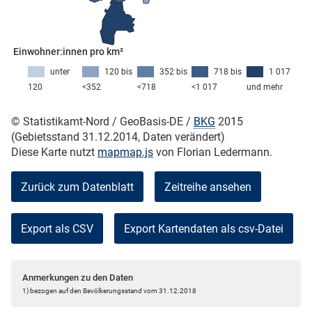
skosten
Einwohner:innen pro km²
unter
120 bis
352 bis
718 bis
1 017
120
<352
<718
<1 017
und mehr
© Statistikamt-Nord / GeoBasis-DE /
BKG
2015
(Gebietsstand 31.12.2014, Daten verändert)
Diese Karte nutzt
mapmap.js
von Florian Ledermann.
n
Zurück zum Datenblatt
Zeitreihe ansehen
nst
Export als CSV
Anmerkungen zu den Daten
1) bezogen auf den Bevölkerungsstand vom 31.12.2018