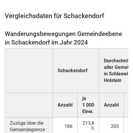
Vergleichsdaten für Schackendorf
 Karten
Wanderungsbewegungen Gemeindeebene
in Schackendorf im Jahr 2024
Durchschnitt
aller Gemein
Schackendorf
in Schleswig-
Holstein
n
je
je
Anzahl
1 000
Anzahl
1
Einw.
E
Zuzüge über die
213,8
186
203
2)
Gemeindegrenze