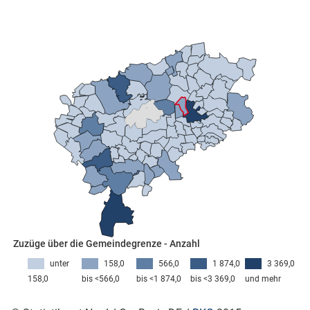
skosten
n
nst
Zuzüge über die Gemeindegrenze - Anzahl
unter
158,0
566,0
1 874,0
3 369,0
158,0
bis <566,0
bis <1 874,0
bis <3 369,0
und mehr