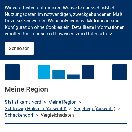
Wir verarbeiten auf unseren Webseiten ausschließlich
Zum Inhalt springen
Nutzungsdaten im notwendigen, zweckgebundenen Maß.
Dazu setzen wir den Webanalysedienst Matomo in einer
Konfiguration ohne Cookies ein. Detaillierte Informationen
erhalten Sie in unseren Hinweisen zum
Datenschutz.
Schließen
Menü öffnen
Meine Region
Statistikamt Nord
>
Meine Region
>
Schleswig-Holstein (Auswahl)
>
Segeberg (Auswahl)
>
Schackendorf
>
Vergleichsdaten
che starten