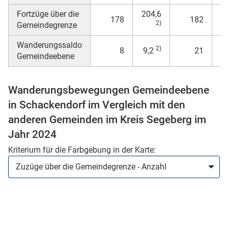
Fortzüge über die
204,6
178
182
2)
Gemeindegrenze
Wanderungssaldo
2)
8
9,2
21
8
Gemeindeebene
Wanderungsbewegungen Gemeindeebene
in Schackendorf im Vergleich mit den
stätige (Mikrozensus)
anderen Gemeinden im Kreis Segeberg im
Jahr 2024
Kriterium für die Farbgebung in der Karte: