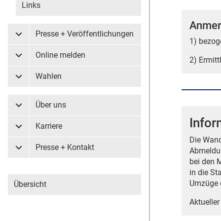
Links
Anmer
Presse + Veröffentlichungen
Untermenü Presse + Veröffentlichungen
1) bezog
Online melden
2) Ermit
Untermenü Online melden
Wahlen
Untermenü Wahlen
Über uns
Untermenü Über uns
Info
Karriere
Untermenü Karriere
Die Wand
Presse + Kontakt
Abmeldun
Untermenü Presse + Kontakt
bei den 
in die St
Umzüge o
Übersicht
Aktueller