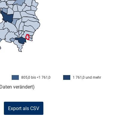
805,0 bis <1 761,0
1 761,0 und mehr
Daten verändert)
Export als CSV