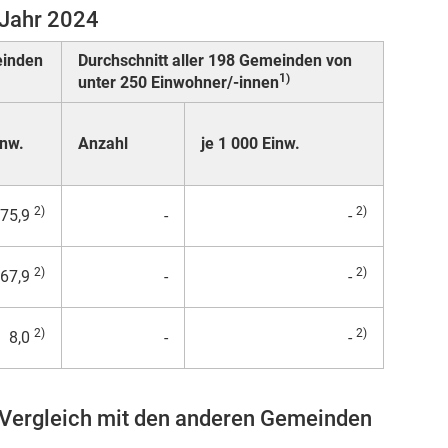
Jahr 2024
einden
Durchschnitt aller 198 Gemeinden von
1)
unter 250 Einwohner/-innen
inw.
Anzahl
je 1 000 Einw.
2)
2)
75,9
-
-
2)
2)
67,9
-
-
2)
2)
8,0
-
-
ergleich mit den anderen Gemeinden