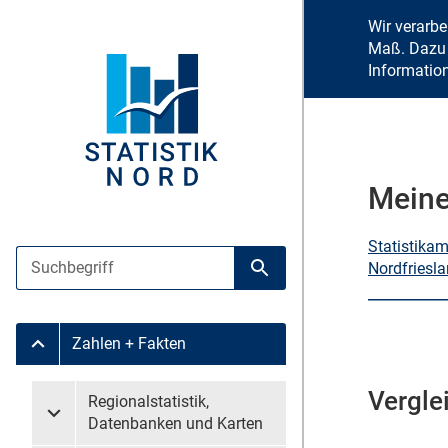
Wir verarb
Maß. Dazu 
Informatio
Meine
Statistika
Suche
Nordfriesl
Suche starten
Zahlen + Fakten
Untermenü Zahlen + Fakten
Vergle
Untermenü überspringen
Regionalstatistik,
Untermenü Regionalstatistik, Datenbanken und Karten
Datenbanken und Karten