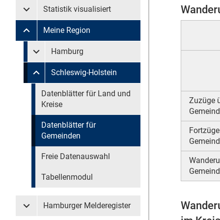
Wanderu
Statistik visualisiert
Untermenü Statistik visualisiert
Meine Region
Untermenü Meine Region
Untermenü überspringen
Hamburg
Untermenü Meine Region Hamburg
Schleswig-Holstein
Untermenü Meine Region Schleswig-Holstein
Untermenü überspringen
Datenblätter für Land und
Zuzüge ü
Kreise
Gemeind
Datenblätter für
Fortzüge
Gemeinden
Gemeind
Freie Datenauswahl
Wanderu
Gemeind
Tabellenmodul
Wanderu
Hamburger Melderegister
Untermenü Hamburger Melderegister