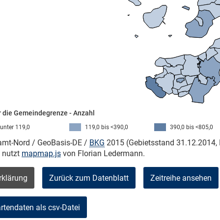
 die Gemeindegrenze - Anzahl
unter 119,0
119,0 bis <390,0
390,0 bis <805,0
kamt-Nord / GeoBasis-DE /
BKG
2015 (Gebietsstand 31.12.2014, 
e nutzt
mapmap.js
von Florian Ledermann.
rklärung
Zurück zum Datenblatt
Zeitreihe ansehen