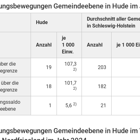
ngsbewegungen Gemeindeebene in Hude im 
Durchschnitt aller Gem
Hude
in Schleswig-Holstein
je
Anzahl
1 000
Anzahl
je 1 000 E
Einw.
ber die
107,3
19
203
2)
egrenze
 über die
101,7
18
182
2)
egrenze
ngssaldo
2)
1
5,6
21
eebene
ngsbewegungen Gemeindeebene in Hude im V