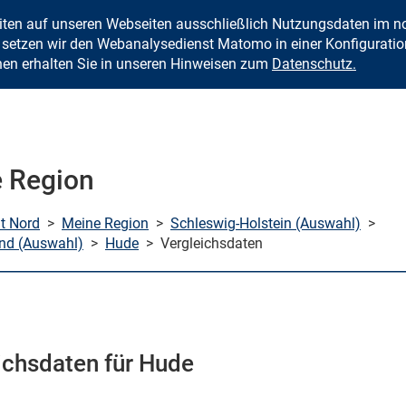
eiten auf unseren Webseiten ausschließlich Nutzungsdaten im
Zum Inhalt springen
setzen wir den Webanalysedienst Matomo in einer Konfiguration 
nen erhalten Sie in unseren Hinweisen zum
Datenschutz.
 Region
mt Nord
>
Meine Region
>
Schleswig-Holstein (Auswahl)
>
and (Auswahl)
>
Hude
>
Vergleichsdaten
ichsdaten für Hude