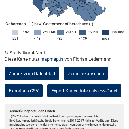
skosten
Geborenen- (+) bzw. Gestorbenenüberschuss (-)
unter
-221 bis
-48 bis
32 bis
139 und
-221
<-48
<32
<139
mehr
© Statistikamt-Nord
Diese Karte nutzt
mapmap.js
von Florian Ledermann.
Zurück zum Datenblatt
Zeitreihe ansehen
n
Export als CSV
nst
Anmerkungen zu den Daten
1) Die Zeitreihe zu den Natürlichen Bevölkerungsbewegungen (Amtliche
Bevölkerungsstatistik) steht für die Berichtsjahre 2014-2017 nicht zur Verfügung. Diese
Berichtsjahre werden unter der Themenauswahl Hamburger Melderegister dargestellt.
Weitere Hinweise finden Sie unter den Statistikinformationen.