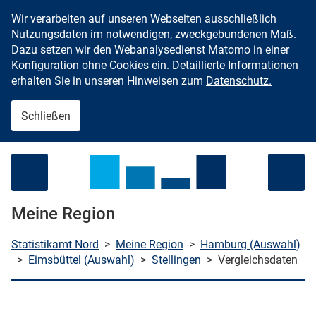
Wir verarbeiten auf unseren Webseiten ausschließlich
Zum Inhalt springen
Nutzungsdaten im notwendigen, zweckgebundenen Maß.
Dazu setzen wir den Webanalysedienst Matomo in einer
Konfiguration ohne Cookies ein. Detaillierte Informationen
erhalten Sie in unseren Hinweisen zum
Datenschutz.
Schließen
Menü öffnen
Meine Region
Statistikamt Nord
>
Meine Region
>
Hamburg (Auswahl)
>
Eimsbüttel (Auswahl)
>
Stellingen
>
Vergleichsdaten
che starten