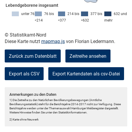
Lebendgeborene insgesamt
unter 76
76 bis
214 bis
377 bis
632 und
<214
<377
<632
mehr
skosten
© Statistikamt-Nord
Diese Karte nutzt
mapmap.js
von Florian Ledermann.
Zurück zum Datenblatt
Zeitreihe ansehen
Export als CSV
n
Anmerkungen zu den Daten
nst
1) Die Zeitreihe zu den Natürlichen Bevölkerungsbewegungen (Amtliche
Bevölkerungsstatistik) steht für die Berichtsjahre 2014-2017 nicht zur Verfügung. Diese
Berichtsjahre werden unter der Themenauswahl Hamburger Melderegister dargestellt.
Weitere Hinweise finden Sie unter den Statistikinformationen.
2) Karte ohne Neuwerk