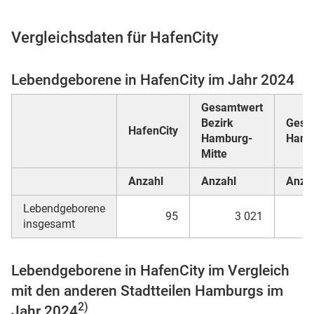
Vergleichsdaten für HafenCity
 Karten
Lebendgeborene in HafenCity im Jahr 2024
Gesamtwert
Bezirk
Gesa
HafenCity
Hamburg-
Hamb
Mitte
Anzahl
Anzahl
Anza
Lebendgeborene
95
3 021
insgesamt
Lebendgeborene in HafenCity im Vergleich
mit den anderen Stadtteilen Hamburgs im
2)
Jahr 2024