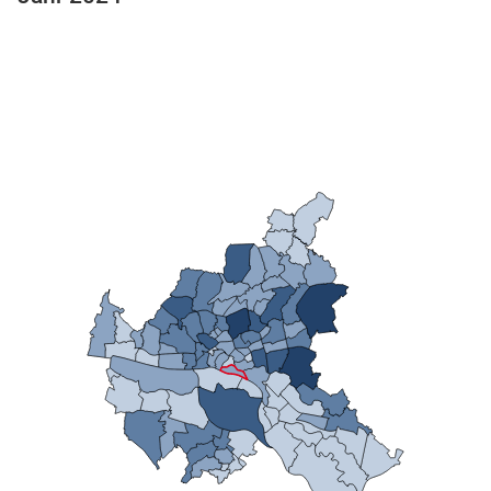
n
stätige (Mikrozensus)