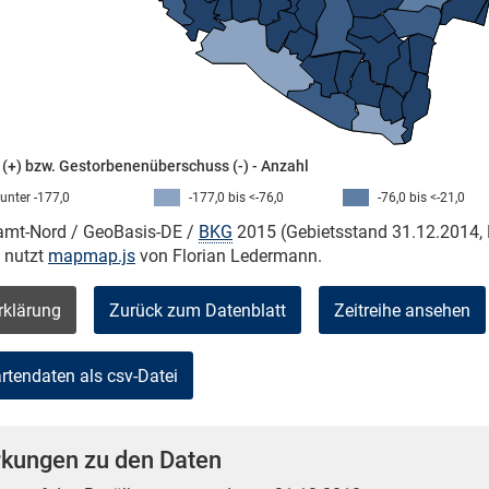
(+) bzw. Gestorbenenüberschuss (-) - Anzahl
unter -177,0
-177,0 bis <-76,0
-76,0 bis <-21,0
kamt-Nord / GeoBasis-DE /
BKG
2015 (Gebietsstand 31.12.2014, 
e nutzt
mapmap.js
von Florian Ledermann.
rklärung
Zurück zum Datenblatt
Zeitreihe ansehen
kungen zu den Daten