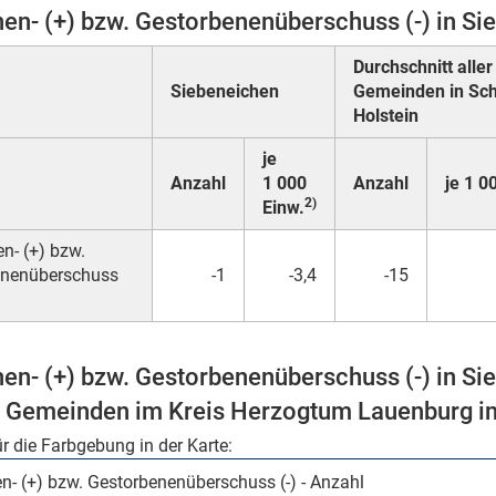
en- (+) bzw. Gestorbenenüberschuss (-) in Si
Durchschnitt aller
Siebeneichen
Gemeinden in Sch
Holstein
je
Anzahl
1 000
Anzahl
je 1 0
2)
Einw.
n- (+) bzw.
enenüberschuss
-1
-3,4
-15
en- (+) bzw. Gestorbenenüberschuss (-) in Si
 Gemeinden im Kreis Herzogtum Lauenburg i
ür die Farbgebung in der Karte: