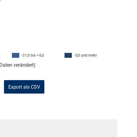
-21,0 bis <-5,0
-5,0 und mehr
Daten verändert)
Export als CSV