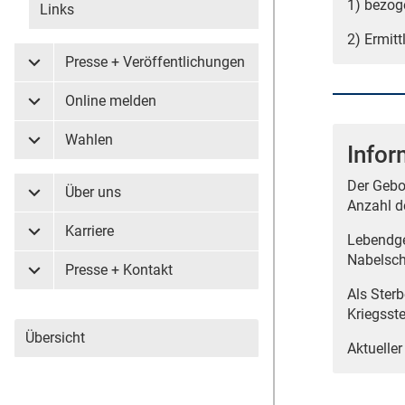
1) bezog
Links
2) Ermit
Presse + Veröffentlichungen
Untermenü Presse + Veröffentlichungen
Online melden
Untermenü Online melden
Wahlen
Untermenü Wahlen
Infor
Der Gebo
Über uns
Untermenü Über uns
Anzahl d
Karriere
Lebendge
Untermenü Karriere
Nabelsch
Presse + Kontakt
Untermenü Presse + Kontakt
Als Ster
Kriegsst
Übersicht
Aktueller