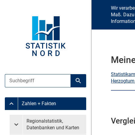
Wir verarb
Maß. Dazu 
Informatio
Meine
Statistika
Suche
Herzogtum
Suche starten
Zahlen + Fakten
Untermenü Zahlen + Fakten
Vergle
Untermenü überspringen
Regionalstatistik,
Untermenü Regionalstatistik, Datenbanken und Karten
Datenbanken und Karten