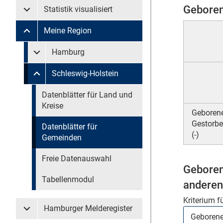
Geboren
Statistik visualisiert
Untermenü Statistik visualisiert
Meine Region
Untermenü Meine Region
Untermenü überspringen
Hamburg
Untermenü Meine Region Hamburg
Schleswig-Holstein
Untermenü Meine Region Schleswig-Holstein
Untermenü überspringen
Datenblätter für Land und
Kreise
Geborene
Gestorb
Datenblätter für
(-)
Gemeinden
Freie Datenauswahl
Geboren
Tabellenmodul
anderen
Kriterium f
Hamburger Melderegister
Untermenü Hamburger Melderegister