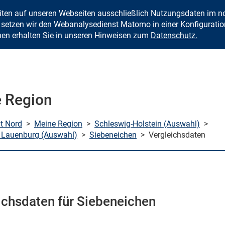
eiten auf unseren Webseiten ausschließlich Nutzungsdaten im
Zum Inhalt springen
setzen wir den Webanalysedienst Matomo in einer Konfiguration 
nen erhalten Sie in unseren Hinweisen zum
Datenschutz.
 Region
mt Nord
>
Meine Region
>
Schleswig-Holstein (Auswahl)
>
 Lauenburg (Auswahl)
>
Siebeneichen
>
Vergleichsdaten
ichsdaten für Siebeneichen