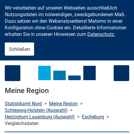
Wir verarbeiten auf unseren Webseiten ausschließlich
Zum Inhalt springen
Nutzungsdaten im notwendigen, zweckgebundenen Maß.
Dazu setzen wir den Webanalysedienst Matomo in einer
Konfiguration ohne Cookies ein. Detaillierte Informationen
erhalten Sie in unseren Hinweisen zum
Datenschutz.
Schließen
Menü öffnen
Meine Region
Statistikamt Nord
>
Meine Region
>
Schleswig-Holstein (Auswahl)
>
Herzogtum Lauenburg (Auswahl)
>
Escheburg
>
che starten
Vergleichsdaten