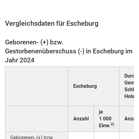
Vergleichsdaten für Escheburg
 Karten
Geborenen- (+) bzw.
Gestorbenenüberschuss (-) in Escheburg im
Jahr 2024
Durchs
Gemei
Escheburg
Schle
n
Holste
je
Anzahl
1 000
Anzah
2)
Einw.
Geborenen- (+) bzw.