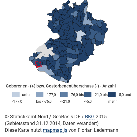
skosten
n
Geborenen- (+) bzw. Gestorbenenüberschuss (-) - Anzahl
unter
-177,0
-76,0 bis
-21,0 bis
-5,0 und
nst
-177,0
bis <-76,0
<-21,0
<-5,0
mehr
© Statistikamt-Nord / GeoBasis-DE /
BKG
2015
(Gebietsstand 31.12.2014, Daten verändert)
Diese Karte nutzt
mapmap.js
von Florian Ledermann.