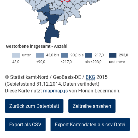
skosten
Gestorbene insgesamt - Anzahl
unter
43,0 bis
90,0 bis
217,0
293,0
43,0
<90,0
<217,0
bis <293,0
und mehr
n
© Statistikamt-Nord / GeoBasis-DE /
BKG
2015
(Gebietsstand 31.12.2014, Daten verändert)
Diese Karte nutzt
mapmap.js
von Florian Ledermann.
nst
Zurück zum Datenblatt
Zeitreihe ansehen
Export als CSV