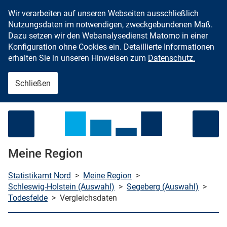
Wir verarbeiten auf unseren Webseiten ausschließlich
Zum Inhalt springen
Nutzungsdaten im notwendigen, zweckgebundenen Maß.
Dazu setzen wir den Webanalysedienst Matomo in einer
Konfiguration ohne Cookies ein. Detaillierte Informationen
erhalten Sie in unseren Hinweisen zum
Datenschutz.
Schließen
Menü öffnen
Meine Region
Statistikamt Nord
>
Meine Region
>
Schleswig-Holstein (Auswahl)
>
Segeberg (Auswahl)
>
Todesfelde
>
Vergleichsdaten
che starten