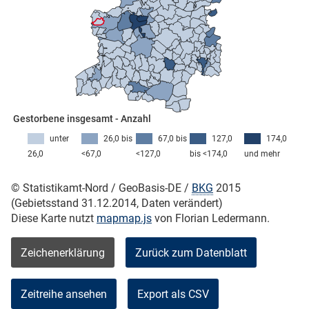
skosten
Gestorbene insgesamt - Anzahl
unter
26,0 bis
67,0 bis
127,0
174,0
26,0
<67,0
<127,0
bis <174,0
und mehr
n
© Statistikamt-Nord / GeoBasis-DE /
BKG
2015
(Gebietsstand 31.12.2014, Daten verändert)
Diese Karte nutzt
mapmap.js
von Florian Ledermann.
nst
Zeichenerklärung
Zurück zum Datenblatt
Zeitreihe ansehen
Export als CSV