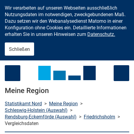
Wir verarbeiten auf unseren Webseiten ausschließlich
Zum Inhalt springen
Nutzungsdaten im notwendigen, zweckgebundenen Maß.
Dazu setzen wir den Webanalysedienst Matomo in einer
Konfiguration ohne Cookies ein. Detaillierte Informationen
erhalten Sie in unseren Hinweisen zum
Datenschutz.
Schließen
Menü öffnen
Meine Region
Statistikamt Nord
>
Meine Region
>
Schleswig-Holstein (Auswahl)
>
Rendsburg-Eckernförde (Auswahl)
>
Friedrichsholm
>
che starten
Vergleichsdaten