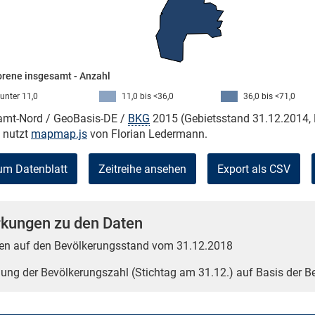
rene insgesamt - Anzahl
unter 11,0
11,0 bis <36,0
36,0 bis <71,0
kamt-Nord / GeoBasis-DE /
BKG
2015 (Gebietsstand 31.12.2014, 
e nutzt
mapmap.js
von Florian Ledermann.
um Datenblatt
Zeitreihe ansehen
Export als CSV
kungen zu den Daten
en auf den Bevölkerungsstand vom 31.12.2018
tlung der Bevölkerungszahl (Stichtag am 31.12.) auf Basis der 