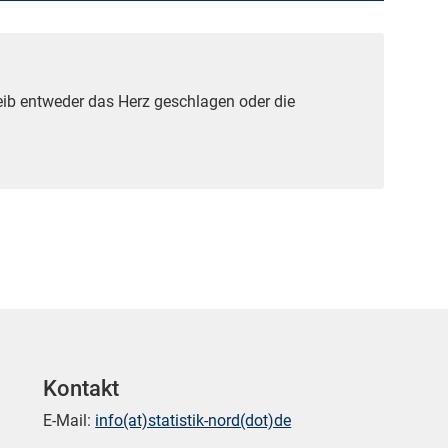
ib entweder das Herz geschlagen oder die
Kontakt
E-Mail:
info(at)statistik-nord(dot)de