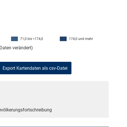
71,0 bis <174,0
174,0 und mehr
Daten verändert)
Bevölkerungsfortschreibung