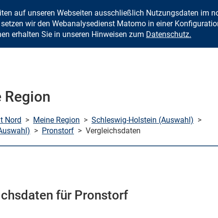
eiten auf unseren Webseiten ausschließlich Nutzungsdaten im
Zum Inhalt springen
setzen wir den Webanalysedienst Matomo in einer Konfiguration 
nen erhalten Sie in unseren Hinweisen zum
Datenschutz.
 Region
mt Nord
>
Meine Region
>
Schleswig-Holstein (Auswahl)
>
Auswahl)
>
Pronstorf
>
Vergleichsdaten
ichsdaten für Pronstorf