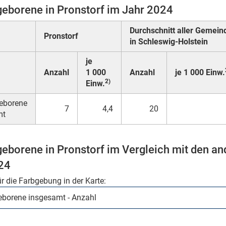
eborene in Pronstorf im Jahr 2024
Durchschnitt aller Gemein
Pronstorf
in Schleswig-Holstein
je
Anzahl
1 000
Anzahl
je 1 000 Einw.
2)
Einw.
eborene
7
4,4
20
mt
eborene in Pronstorf im Vergleich mit den a
24
ür die Farbgebung in der Karte: