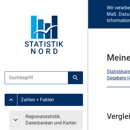
Wir verarb
Maß. Dazu 
Informatio
Meine
Statistika
Suche
Segeberg (
Suche starten
Zahlen + Fakten
Untermenü Zahlen + Fakten
Vergle
Untermenü überspringen
Regionalstatistik,
Untermenü Regionalstatistik, Datenbanken und Karten
Datenbanken und Karten