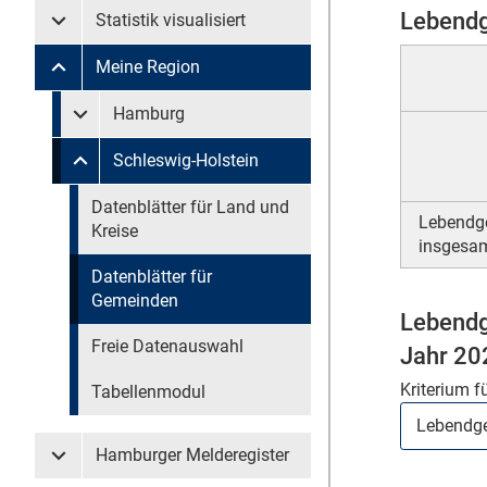
Lebendg
Statistik visualisiert
Untermenü Statistik visualisiert
Meine Region
Untermenü Meine Region
Untermenü überspringen
Hamburg
Untermenü Meine Region Hamburg
Schleswig-Holstein
Untermenü Meine Region Schleswig-Holstein
Untermenü überspringen
Datenblätter für Land und
Lebendg
Kreise
insgesa
Datenblätter für
Gemeinden
Lebendg
Freie Datenauswahl
Jahr 20
Kriterium f
Tabellenmodul
Hamburger Melderegister
Untermenü Hamburger Melderegister