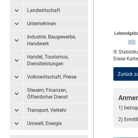
Landwirtschaft
Untermenü Landwirtschaft
Unternehmen
Untermenü Unternehmen
Lebendgebo
Industrie, Baugewerbe,
Untermenü Industrie, Baugewerbe, Handwerk
Handwerk
© Statisti
Handel, Tourismus,
Diese Kart
Untermenü Handel, Tourismus, Dienstleistungen
Dienstleistungen
Zurück z
Volkswirtschaft, Preise
Untermenü Volkswirtschaft, Preise
Steuern, Finanzen,
Anmer
Untermenü Steuern, Finanzen, Öffentlicher Dienst
Öffentlicher Dienst
1) bezog
Transport, Verkehr
Untermenü Transport, Verkehr
2) Ermit
Umwelt, Energie
Untermenü Umwelt, Energie