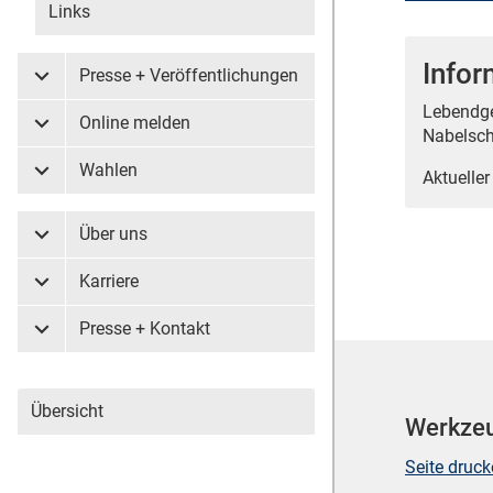
Links
Info
Presse + Veröffentlichungen
Untermenü Presse + Veröffentlichungen
Lebendge
Online melden
Untermenü Online melden
Nabelsch
Wahlen
Aktueller
Untermenü Wahlen
Über uns
Untermenü Über uns
Karriere
Untermenü Karriere
Presse + Kontakt
Untermenü Presse + Kontakt
Übersicht
Werkze
Seite druc