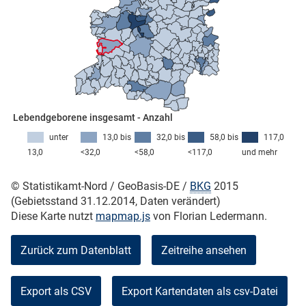
skosten
Lebendgeborene insgesamt - Anzahl
unter
13,0 bis
32,0 bis
58,0 bis
117,0
13,0
<32,0
<58,0
<117,0
und mehr
n
© Statistikamt-Nord / GeoBasis-DE /
BKG
2015
(Gebietsstand 31.12.2014, Daten verändert)
Diese Karte nutzt
mapmap.js
von Florian Ledermann.
nst
Zurück zum Datenblatt
Zeitreihe ansehen
Export als CSV