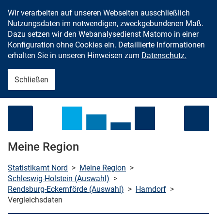
Wir verarbeiten auf unseren Webseiten ausschließlich
Zum Inhalt springen
Nutzungsdaten im notwendigen, zweckgebundenen Maß.
Dazu setzen wir den Webanalysedienst Matomo in einer
Konfiguration ohne Cookies ein. Detaillierte Informationen
erhalten Sie in unseren Hinweisen zum
Datenschutz.
Schließen
Menü öffnen
Meine Region
Statistikamt Nord
>
Meine Region
>
Schleswig-Holstein (Auswahl)
>
Rendsburg-Eckernförde (Auswahl)
>
Hamdorf
>
che starten
Vergleichsdaten