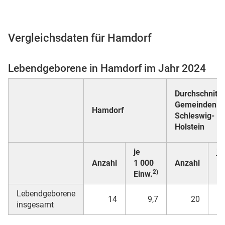
Vergleichsdaten für Hamdorf
 Karten
Lebendgeborene in Hamdorf im Jahr 2024
Durchschnitt a
Gemeinden in
Hamdorf
Schleswig-
Holstein
n
je
je
Anzahl
1 000
Anzahl
1 
2)
Einw.
Ei
Lebendgeborene
14
9,7
20
insgesamt