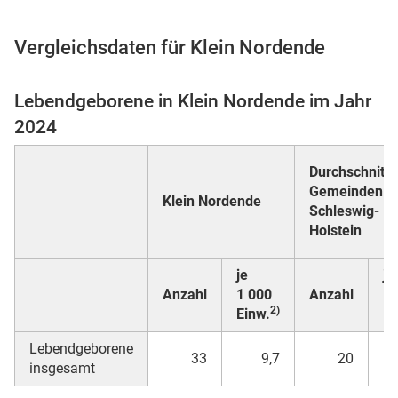
Vergleichsdaten für Klein Nordende
 Karten
Lebendgeborene in Klein Nordende im Jahr
2024
Durchschnitt a
Gemeinden in
Klein Nordende
Schleswig-
Holstein
n
je
je
Anzahl
1 000
Anzahl
1 
2)
Einw.
Ei
Lebendgeborene
33
9,7
20
insgesamt