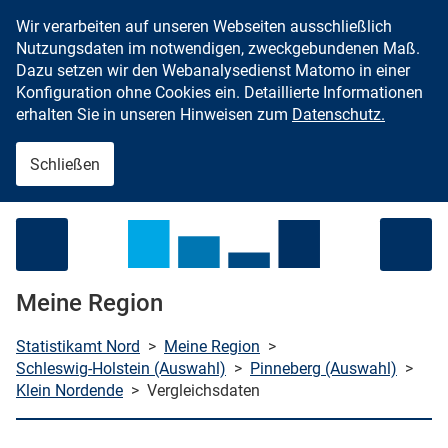
Wir verarbeiten auf unseren Webseiten ausschließlich
Zum Inhalt springen
Nutzungsdaten im notwendigen, zweckgebundenen Maß.
Dazu setzen wir den Webanalysedienst Matomo in einer
Konfiguration ohne Cookies ein. Detaillierte Informationen
erhalten Sie in unseren Hinweisen zum
Datenschutz.
Schließen
Menü öffnen
Meine Region
Statistikamt Nord
>
Meine Region
>
Schleswig-Holstein (Auswahl)
>
Pinneberg (Auswahl)
>
Klein Nordende
>
Vergleichsdaten
che starten