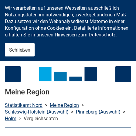
Wir verarbeiten auf unseren Webseiten ausschließlich
Zum Inhalt springen
Nutzungsdaten im notwendigen, zweckgebundenen Maß.
Dazu setzen wir den Webanalysedienst Matomo in einer
Konfiguration ohne Cookies ein. Detaillierte Informationen
erhalten Sie in unseren Hinweisen zum
Datenschutz.
Schließen
Menü öffnen
Meine Region
Statistikamt Nord
>
Meine Region
>
Schleswig-Holstein (Auswahl)
>
Pinneberg (Auswahl)
>
Holm
>
Vergleichsdaten
che starten