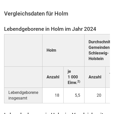
Vergleichsdaten für Holm
 Karten
Lebendgeborene in Holm im Jahr 2024
Durchschnitt a
Gemeinden in
Holm
Schleswig-
Holstein
je
je
n
Anzahl
1 000
Anzahl
1 
2)
Einw.
Ei
Lebendgeborene
18
5,5
20
insgesamt