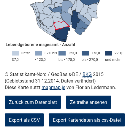
skosten
Lebendgeborene insgesamt - Anzahl
unter
37,0 bis
123,0
178,0
270,0
37,0
<123,0
bis <178,0
bis <270,0
und mehr
n
© Statistikamt-Nord / GeoBasis-DE /
BKG
2015
(Gebietsstand 31.12.2014, Daten verändert)
Diese Karte nutzt
mapmap.js
von Florian Ledermann.
nst
Zurück zum Datenblatt
Zeitreihe ansehen
Export als CSV