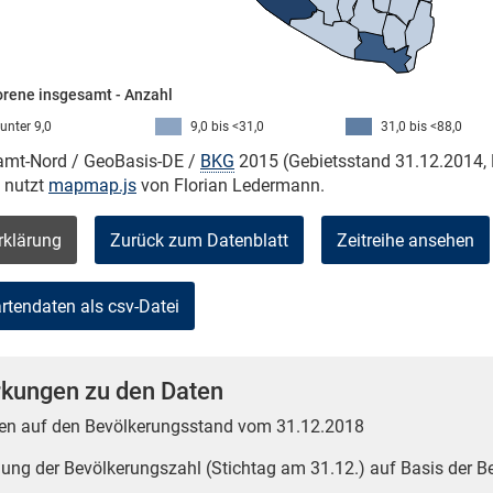
rene insgesamt - Anzahl
unter 9,0
9,0 bis <31,0
31,0 bis <88,0
kamt-Nord / GeoBasis-DE /
BKG
2015 (Gebietsstand 31.12.2014, 
e nutzt
mapmap.js
von Florian Ledermann.
rklärung
Zurück zum Datenblatt
Zeitreihe ansehen
kungen zu den Daten
en auf den Bevölkerungsstand vom 31.12.2018
tlung der Bevölkerungszahl (Stichtag am 31.12.) auf Basis der 