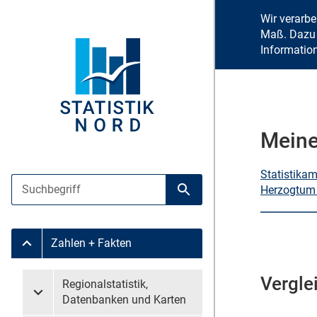
Wir verarb
Maß. Dazu 
Informatio
Meine
Statistika
Suche
Herzogtum
Suche starten
Zahlen + Fakten
Untermenü Zahlen + Fakten
Vergle
Untermenü überspringen
Regionalstatistik,
Untermenü Regionalstatistik, Datenbanken und Karten
Datenbanken und Karten