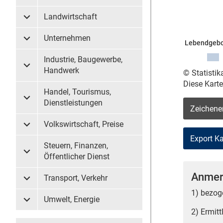
Landwirtschaft
Untermenü Landwirtschaft
Unternehmen
Untermenü Unternehmen
Lebendgebo
Industrie, Baugewerbe,
Untermenü Industrie, Baugewerbe, Handwerk
Handwerk
© Statisti
Diese Kart
Handel, Tourismus,
Untermenü Handel, Tourismus, Dienstleistungen
Dienstleistungen
Zeichene
Volkswirtschaft, Preise
Untermenü Volkswirtschaft, Preise
Steuern, Finanzen,
Untermenü Steuern, Finanzen, Öffentlicher Dienst
Öffentlicher Dienst
Anmer
Transport, Verkehr
Untermenü Transport, Verkehr
1) bezog
Umwelt, Energie
Untermenü Umwelt, Energie
2) Ermit