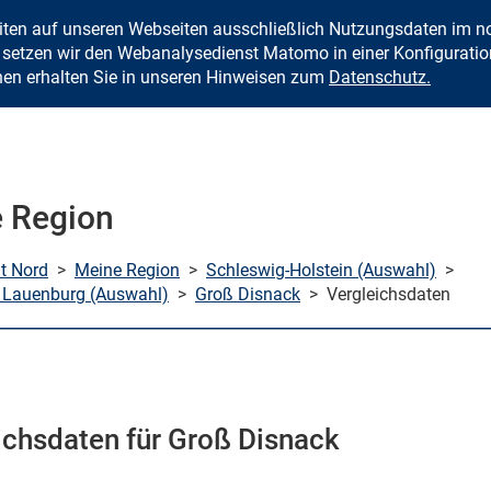
eiten auf unseren Webseiten ausschließlich Nutzungsdaten im
Zum Inhalt springen
setzen wir den Webanalysedienst Matomo in einer Konfiguration 
nen erhalten Sie in unseren Hinweisen zum
Datenschutz.
 Region
mt Nord
>
Meine Region
>
Schleswig-Holstein (Auswahl)
>
 Lauenburg (Auswahl)
>
Groß Disnack
>
Vergleichsdaten
ichsdaten für Groß Disnack