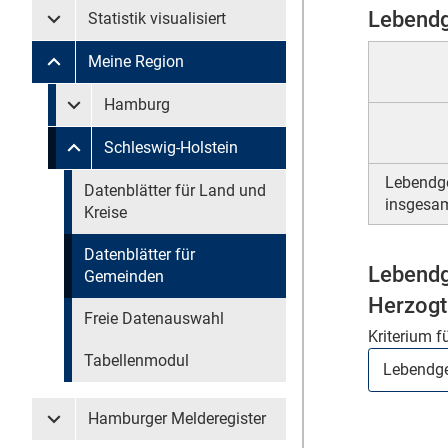
Lebendg
Statistik visualisiert
Untermenü Statistik visualisiert
Meine Region
Untermenü Meine Region
Untermenü überspringen
Hamburg
Untermenü Meine Region Hamburg
Schleswig-Holstein
Untermenü Meine Region Schleswig-Holstein
Lebendg
Untermenü überspringen
Datenblätter für Land und
insgesa
Kreise
Datenblätter für
Lebendg
Gemeinden
Herzogt
Freie Datenauswahl
Kriterium f
Tabellenmodul
Hamburger Melderegister
Untermenü Hamburger Melderegister