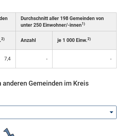
nden
Durchschnitt aller 198 Gemeinden von
1)
unter 250 Einwohner/-innen
2)
2)
.
Anzahl
je 1 000 Einw.
7,4
-
-
n anderen Gemeinden im Kreis