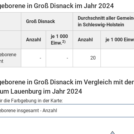
eborene in Groß Disnack im Jahr 2024
Durchschnitt aller Gemei
Groß Disnack
in Schleswig-Holstein
je 1 000
Anzahl
Anzahl
je 1 000 Einw
2)
Einw.
eborene
-
-
20
mt
eborene in Groß Disnack im Vergleich mit de
um Lauenburg im Jahr 2024
ür die Farbgebung in der Karte: