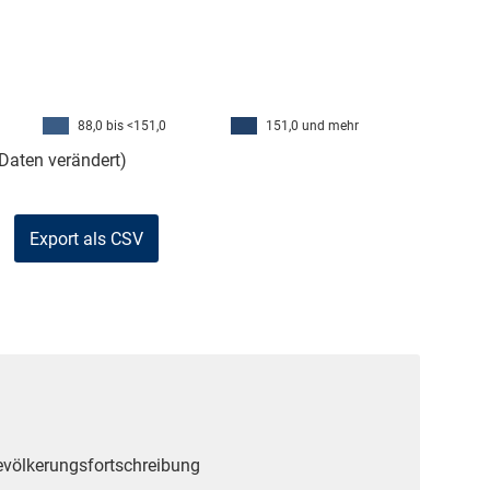
88,0 bis <151,0
151,0 und mehr
Daten verändert)
Export als CSV
Bevölkerungsfortschreibung