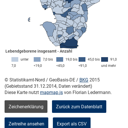
skosten
Lebendgeborene insgesamt - Anzahl
unter
7,0 bis
19,0 bis
45,0 bis
91,0
7,0
<19,0
<45,0
<91,0
und mehr
n
© Statistikamt-Nord / GeoBasis-DE /
BKG
2015
(Gebietsstand 31.12.2014, Daten verändert)
Diese Karte nutzt
mapmap.js
von Florian Ledermann.
nst
Zeichenerklärung
Zurück zum Datenblatt
Zeitreihe ansehen
Export als CSV