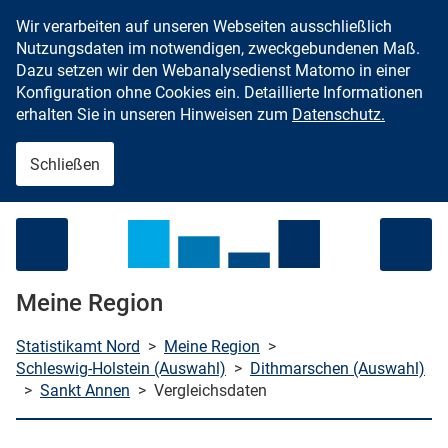
Wir verarbeiten auf unseren Webseiten ausschließlich
Zum Inhalt springen
Nutzungsdaten im notwendigen, zweckgebundenen Maß.
Dazu setzen wir den Webanalysedienst Matomo in einer
Konfiguration ohne Cookies ein. Detaillierte Informationen
erhalten Sie in unseren Hinweisen zum
Datenschutz.
Schließen
Menü öffnen
Meine Region
Statistikamt Nord
>
Meine Region
>
Schleswig-Holstein (Auswahl)
>
Dithmarschen (Auswahl)
>
Sankt Annen
>
Vergleichsdaten
che starten