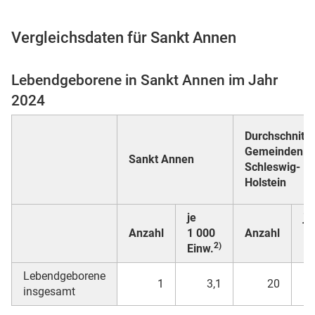
Vergleichsdaten für Sankt Annen
 Karten
Lebendgeborene in Sankt Annen im Jahr
2024
Durchschnitt a
Gemeinden in
Sankt Annen
Schleswig-
Holstein
n
je
je
Anzahl
1 000
Anzahl
1 
2)
Einw.
Ei
Lebendgeborene
1
3,1
20
insgesamt