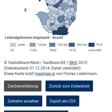
skosten
Lebendgeborene insgesamt - Anzahl
unter
7,0 bis
19,0 bis
45,0 bis
91,0
7,0
<19,0
<45,0
<91,0
und mehr
n
© Statistikamt-Nord / GeoBasis-DE /
BKG
2015
(Gebietsstand 31.12.2014, Daten verändert)
Diese Karte nutzt
mapmap.js
von Florian Ledermann.
nst
Zeichenerklärung
Zurück zum Datenblatt
Zeitreihe ansehen
Export als CSV