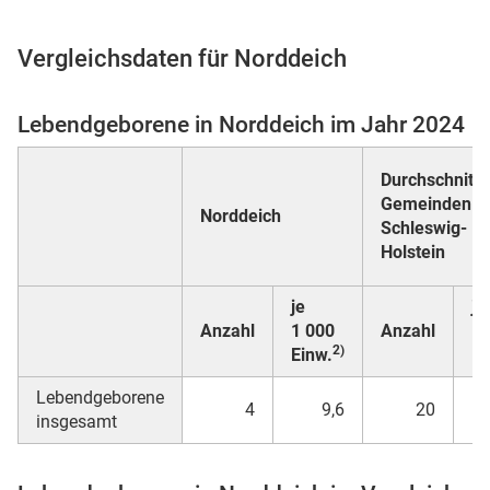
Vergleichsdaten für Norddeich
 Karten
Lebendgeborene in Norddeich im Jahr 2024
Durchschnitt a
Gemeinden in
Norddeich
Schleswig-
Holstein
je
je
n
Anzahl
1 000
Anzahl
1 
2)
Einw.
Ei
Lebendgeborene
4
9,6
20
insgesamt