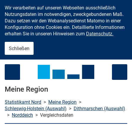
Wir verarbeiten auf unseren Webseiten ausschließlich
Zum Inhalt springen
Nutzungsdaten im notwendigen, zweckgebundenen Maß.
Dazu setzen wir den Webanalysedienst Matomo in einer
Konfiguration ohne Cookies ein. Detaillierte Informationen
erhalten Sie in unseren Hinweisen zum
Datenschutz.
Schließen
Menü öffnen
Meine Region
Statistikamt Nord
>
Meine Region
>
Schleswig-Holstein (Auswahl)
>
Dithmarschen (Auswahl)
>
Norddeich
>
Vergleichsdaten
che starten