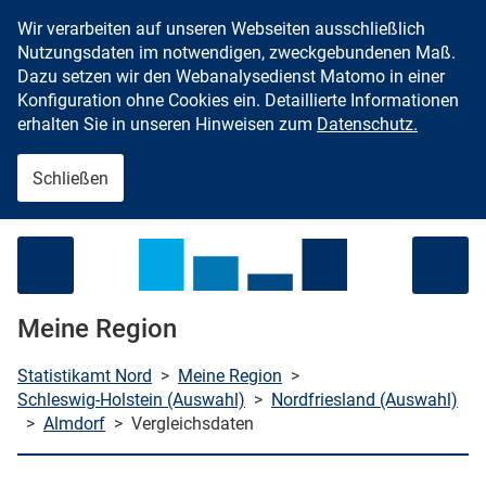
Wir verarbeiten auf unseren Webseiten ausschließlich
Zum Inhalt springen
Nutzungsdaten im notwendigen, zweckgebundenen Maß.
Dazu setzen wir den Webanalysedienst Matomo in einer
Konfiguration ohne Cookies ein. Detaillierte Informationen
erhalten Sie in unseren Hinweisen zum
Datenschutz.
Schließen
Menü öffnen
Meine Region
Statistikamt Nord
>
Meine Region
>
Schleswig-Holstein (Auswahl)
>
Nordfriesland (Auswahl)
>
Almdorf
>
Vergleichsdaten
che starten