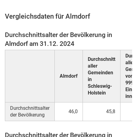
Vergleichsdaten für Almdorf
 Karten
Durchschnittsalter der Bevölkerung in
Almdorf am 31.12. 2024
Durch
Durchschnitt
aller
aller
Geme
Gemeinden
Almdorf
von 5
in
999
Schleswig-
n
Einw
Holstein
inne
Durchschnittsalter
46,0
45,8
der Bevölkerung
Durchschnittsalter der Bevölkerung in