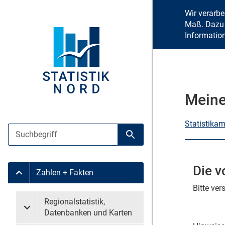
Wir verarb
Maß. Dazu 
Informatio
Meine
Statistika
Suche
Suche starten
Die v
Zahlen + Fakten
Untermenü Zahlen + Fakten
Bitte ve
Untermenü überspringen
Regionalstatistik,
Untermenü Regionalstatistik, Datenbanken und Karten
Datenbanken und Karten