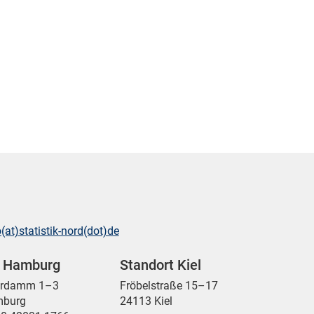
o(at)statistik-nord(dot)de
t Hamburg
Standort Kiel
ordamm 1–3
Fröbelstraße 15–17
mburg
24113 Kiel