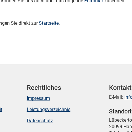
 können Sie uns auch über das folgende
Formular
zusenden.
ngen Sie direkt zur
Startseite
.
Rechtliches
Kontakt
E-Mail:
inf
Impressum
it
Leistungsverzeichnis
Standor
Mikrozensus)
Lübeckert
Datenschutz
20099 Ha