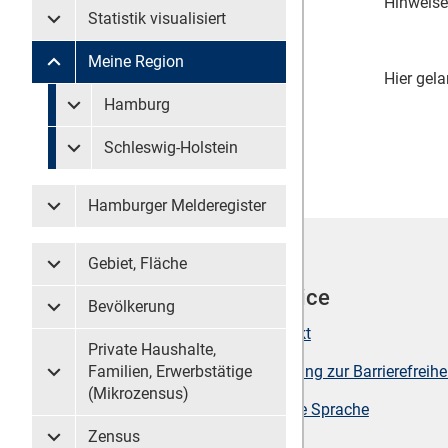
Hinweise
Statistik visualisiert
Untermenü Statistik visualisiert
Meine Region
Untermenü Meine Region
Hier gela
Untermenü überspringen
Hamburg
Untermenü Meine Region Hamburg
Schleswig-Holstein
Untermenü Meine Region Schleswig-Holstein
Hamburger Melderegister
Untermenü Hamburger Melderegister
Gebiet, Fläche
Untermenü Gebiet, Fläche
Werkzeuge
Service
Bevölkerung
Untermenü Bevölkerung
Seite drucken
Kontakt
Private Haushalte,
Sitemap
Erklärung zur Barrierefreihe
Familien, Erwerbstätige
Untermenü Private Haushalte, Familien, Erwerbstätige (
(Mikrozensus)
Suche
Leichte Sprache
Zensus
Untermenü Zensus