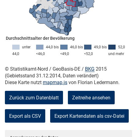
skosten
Durchschnittsalter der Bevölkerung
unter
44,0 bis
46,0 bis
49,0 bis
52,0
44,0
<46,0
<49,0
<52,0
und mehr
© Statistikamt-Nord / GeoBasis-DE /
BKG
2015
n
(Gebietsstand 31.12.2014, Daten verändert)
Diese Karte nutzt
mapmap.js
von Florian Ledermann.
Zurück zum Datenblatt
Zeitreihe ansehen
nst
Export als CSV