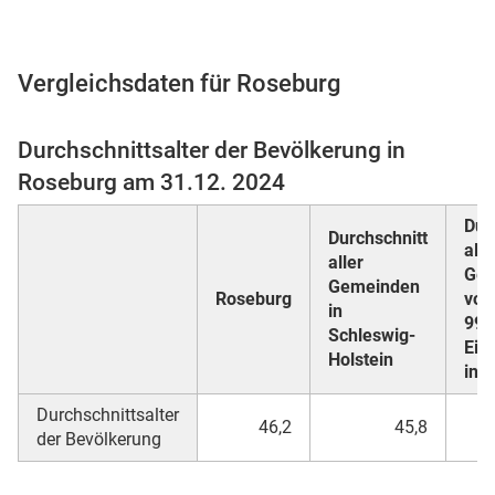
Vergleichsdaten für Roseburg
 Karten
Durchschnittsalter der Bevölkerung in
Roseburg am 31.12. 2024
Dur
Durchschnitt
alle
aller
Gem
Gemeinden
Roseburg
von
in
n
999
Schleswig-
Ein
Holstein
inn
Durchschnittsalter
46,2
45,8
der Bevölkerung