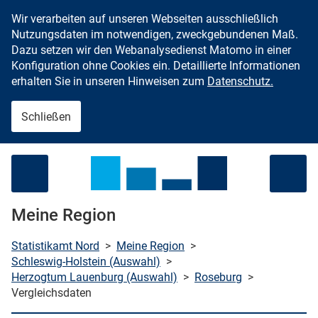
Wir verarbeiten auf unseren Webseiten ausschließlich
Zum Inhalt springen
Nutzungsdaten im notwendigen, zweckgebundenen Maß.
Dazu setzen wir den Webanalysedienst Matomo in einer
Konfiguration ohne Cookies ein. Detaillierte Informationen
erhalten Sie in unseren Hinweisen zum
Datenschutz.
Schließen
Menü öffnen
Meine Region
Statistikamt Nord
>
Meine Region
>
Schleswig-Holstein (Auswahl)
>
Herzogtum Lauenburg (Auswahl)
>
Roseburg
>
che starten
Vergleichsdaten