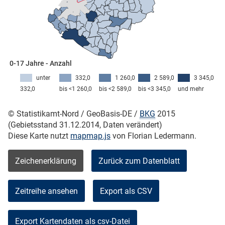
0-17 Jahre - Anzahl
unter
332,0
1 260,0
2 589,0
3 345,0
332,0
bis <1 260,0
bis <2 589,0
bis <3 345,0
und mehr
© Statistikamt-Nord / GeoBasis-DE /
BKG
2015
(Gebietsstand 31.12.2014, Daten verändert)
Diese Karte nutzt
mapmap.js
von Florian Ledermann.
Zeichenerklärung
Zurück zum Datenblatt
Zeitreihe ansehen
Export als CSV