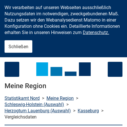
Wir verarbeiten auf unseren Webseiten ausschließlich
Zum Inhalt springen
Nutzungsdaten im notwendigen, zweckgebundenen Maß.
Dazu setzen wir den Webanalysedienst Matomo in einer
Konfiguration ohne Cookies ein. Detaillierte Informationen
erhalten Sie in unseren Hinweisen zum
Datenschutz.
Schließen
Menü öffnen
Meine Region
Statistikamt Nord
>
Meine Region
>
Schleswig-Holstein (Auswahl)
>
Herzogtum Lauenburg (Auswahl)
>
Kasseburg
>
che starten
Vergleichsdaten