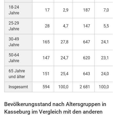
18-24
17
2,9
187
7,0
Jahre
25-29
28
4,7
147
5,5
Jahre
30-49
165
27,8
647
24,1
Jahre
50-64
147
24,7
620
23,1
stätige (Mikrozensus)
Jahre
65 Jahre
151
25,4
643
24,0
und älter
Insgesamt
594
100,0
2 681
100,0
Bevölkerungsstand nach Altersgruppen in
Kasseburg im Vergleich mit den anderen