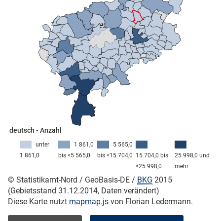
skosten
n
deutsch - Anzahl
unter
1 861,0
5 565,0
1 861,0
bis <5 565,0
bis <15 704,0
15 704,0 bis
25 998,0 und
nst
<25 998,0
mehr
© Statistikamt-Nord / GeoBasis-DE /
BKG
2015
(Gebietsstand 31.12.2014, Daten verändert)
Diese Karte nutzt
mapmap.js
von Florian Ledermann.