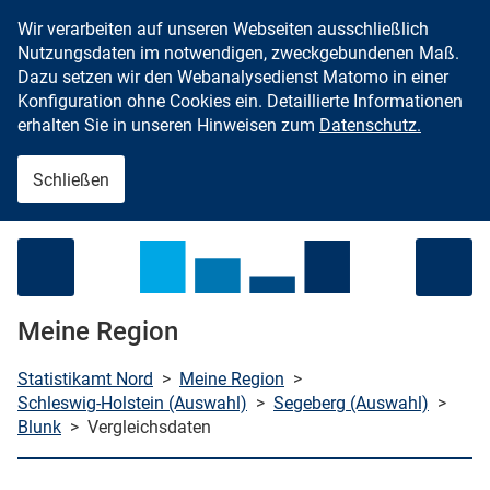
Wir verarbeiten auf unseren Webseiten ausschließlich
Zum Inhalt springen
Nutzungsdaten im notwendigen, zweckgebundenen Maß.
Dazu setzen wir den Webanalysedienst Matomo in einer
Konfiguration ohne Cookies ein. Detaillierte Informationen
erhalten Sie in unseren Hinweisen zum
Datenschutz.
Schließen
Menü öffnen
Meine Region
Statistikamt Nord
>
Meine Region
>
Schleswig-Holstein (Auswahl)
>
Segeberg (Auswahl)
>
Blunk
>
Vergleichsdaten
che starten