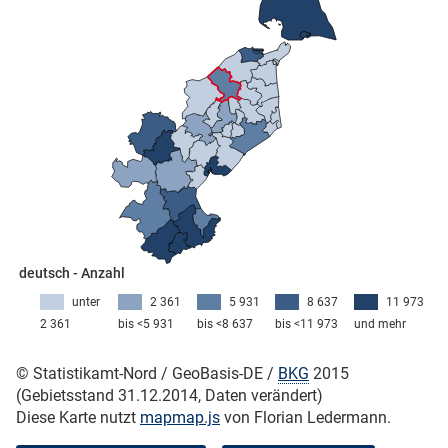
skosten
n
deutsch - Anzahl
unter
2 361
5 931
8 637
11 973
nst
2 361
bis <5 931
bis <8 637
bis <11 973
und mehr
© Statistikamt-Nord / GeoBasis-DE /
BKG
2015
(Gebietsstand 31.12.2014, Daten verändert)
Diese Karte nutzt
mapmap.js
von Florian Ledermann.